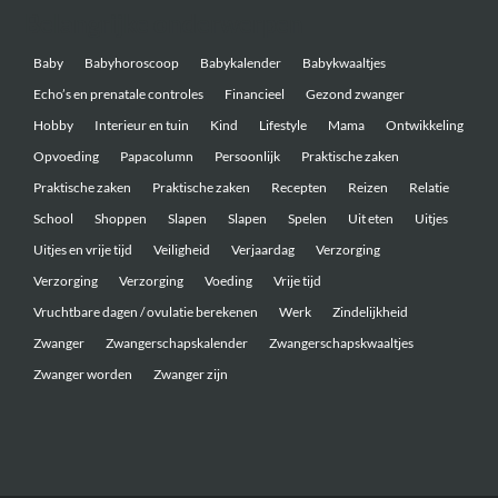
Belangrijke onderwerpen
Baby
Babyhoroscoop
Babykalender
Babykwaaltjes
Echo’s en prenatale controles
Financieel
Gezond zwanger
Hobby
Interieur en tuin
Kind
Lifestyle
Mama
Ontwikkeling
Opvoeding
Papacolumn
Persoonlijk
Praktische zaken
Praktische zaken
Praktische zaken
Recepten
Reizen
Relatie
School
Shoppen
Slapen
Slapen
Spelen
Uit eten
Uitjes
Uitjes en vrije tijd
Veiligheid
Verjaardag
Verzorging
Verzorging
Verzorging
Voeding
Vrije tijd
Vruchtbare dagen / ovulatie berekenen
Werk
Zindelijkheid
Zwanger
Zwangerschapskalender
Zwangerschapskwaaltjes
Zwanger worden
Zwanger zijn