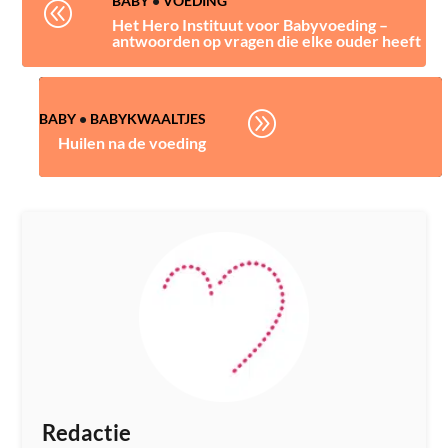
BABY
•
VOEDING
@
Het Hero Instituut voor Babyvoeding –
antwoorden op vragen die elke ouder heeft
A
BABY
•
BABYKWAALTJES
Huilen na de voeding
Redactie