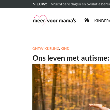
Vruchtbare dagen en ovulatie ber
Lees meer

KINDER
ONTWIKKELING
,
KIND
Ons leven met autisme