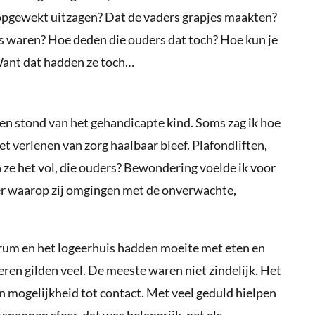
opgewekt uitzagen? Dat de vaders grapjes maakten?
jes waren? Hoe deden die ouders dat toch? Hoe kun je
 Want dat hadden ze toch…
ken stond van het gehandicapte kind. Soms zag ik hoe
t verlenen van zorg haalbaar bleef. Plafondliften,
 ze het vol, die ouders? Bewondering voelde ik voor
er waarop zij omgingen met de onverwachte,
um en het logeerhuis hadden moeite met eten en
ren gilden veel. De meeste waren niet zindelijk. Het
n mogelijkheid tot contact. Met veel geduld hielpen
spannen sfeer, dat was belangrijk, net als