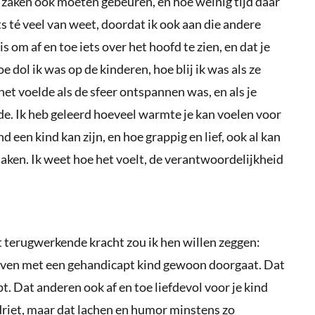
 zaken ook moeten gebeuren, en hoe weinig tijd daar
ets té veel van weet, doordat ik ook aan die andere
s om af en toe iets over het hoofd te zien, en dat je
 dol ik was op de kinderen, hoe blij ik was als ze
 het voelde als de sfeer ontspannen was, en als je
e. Ik heb geleerd hoeveel warmte je kan voelen voor
een kind kan zijn, en hoe grappig en lief, ook al kan
 maken. Ik weet hoe het voelt, de verantwoordelijkheid
t terugwerkende kracht zou ik hen willen zeggen:
t leven met een gehandicapt kind gewoon doorgaat. Dat
pt. Dat anderen ook af en toe liefdevol voor je kind
driet, maar dat lachen en humor minstens zo