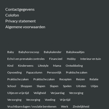
Algemeen
Contactgegevens
Colofon
Privacy statement
Algemene voorwaarden
Belangrijke onderwerpen
Baby
Babyhoroscoop
Babykalender
Babykwaaltjes
Echo’s en prenatale controles
Financieel
Hobby
Interieur en tuin
Kind
Kinderwens
Lifestyle
Mama
Ontwikkeling
Opvoeding
Papacolumn
Persoonlijk
Praktische zaken
Praktische zaken
Praktische zaken
Recepten
Reizen
Relatie
School
Shoppen
Slapen
Slapen
Spelen
Uit eten
Uitjes
Uitjes en vrije tijd
Veiligheid
Verjaardag
Verzorging
Verzorging
Verzorging
Voeding
Vrije tijd
Vruchtbare dagen / ovulatie berekenen
Werk
Zindelijkheid