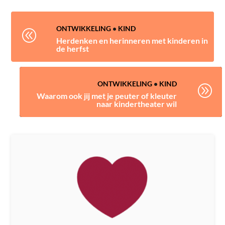
ONTWIKKELING
•
KIND
@
Herdenken en herinneren met kinderen in
de herfst
ONTWIKKELING
•
KIND
A
Waarom ook jij met je peuter of kleuter
naar kindertheater wil