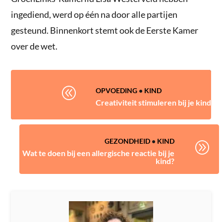
ingediend, werd op één na door alle partijen
gesteund. Binnenkort stemt ook de Eerste Kamer
over de wet.
@
OPVOEDING
•
KIND
Creativiteit stimuleren bij je kind
GEZONDHEID
•
KIND
A
Wat te doen bij een allergische reactie bij je
kind?