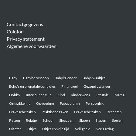
Algemeen
Contactgegevens
Colofon
Privacy statement
Algemene voorwaarden
Belangrijke onderwerpen
Baby
Babyhoroscoop
Babykalender
Babykwaaltjes
Echo’s en prenatale controles
Financieel
Gezond zwanger
Hobby
Interieur en tuin
Kind
Kinderwens
Lifestyle
Mama
Ontwikkeling
Opvoeding
Papacolumn
Persoonlijk
Praktische zaken
Praktische zaken
Praktische zaken
Recepten
Reizen
Relatie
School
Shoppen
Slapen
Slapen
Spelen
Uit eten
Uitjes
Uitjes en vrije tijd
Veiligheid
Verjaardag