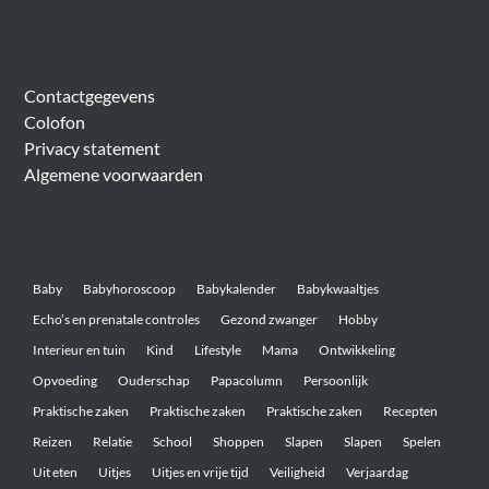
Algemeen
Contactgegevens
Colofon
Privacy statement
Algemene voorwaarden
Belangrijke onderwerpen
Baby
Babyhoroscoop
Babykalender
Babykwaaltjes
Echo’s en prenatale controles
Gezond zwanger
Hobby
Interieur en tuin
Kind
Lifestyle
Mama
Ontwikkeling
Opvoeding
Ouderschap
Papacolumn
Persoonlijk
Praktische zaken
Praktische zaken
Praktische zaken
Recepten
Reizen
Relatie
School
Shoppen
Slapen
Slapen
Spelen
Uit eten
Uitjes
Uitjes en vrije tijd
Veiligheid
Verjaardag