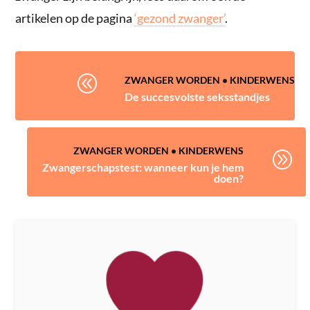
artikelen op de pagina
‘gezond zwanger’
.
@
ZWANGER WORDEN
•
KINDERWENS
De succesvolste seksstandjes
ZWANGER WORDEN
•
KINDERWENS
A
Zwangerschapstest: wanneer kun je hem
doen?