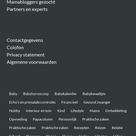
Mamabloggers gezocht
Partners en experts
Algemeen
Contactgegevens
Colofon
Privacy statement
Algemene voorwaarden
Belangrijke onderwerpen
Baby
Babyhoroscoop
Babykalender
Babykwaaltjes
Echo’s en prenatale controles
Financieel
Gezond zwanger
Hobby
Interieur en tuin
Kind
Lifestyle
Mama
Ontwikkeling
Opvoeding
Papacolumn
Persoonlijk
Praktische zaken
Praktische zaken
Praktische zaken
Recepten
Reizen
Relatie