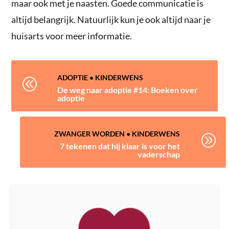
maar ook met je naasten. Goede communicatie is
altijd belangrijk. Natuurlijk kun je ook altijd naar je
huisarts voor meer informatie.
ADOPTIE
•
KINDERWENS
@
De weg naar adoptie #14: Boeken over
adoptie
ZWANGER WORDEN
•
KINDERWENS
A
7 tekenen dat hij klaar is voor het
vaderschap