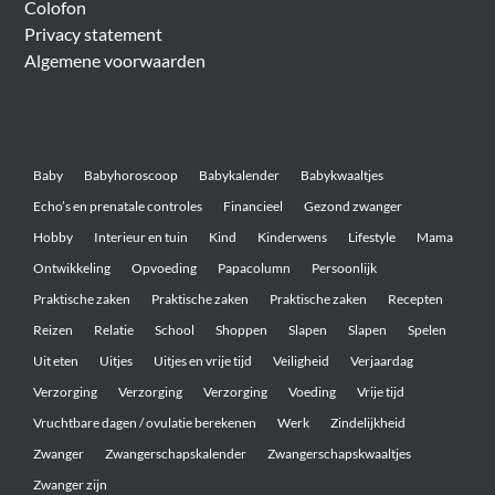
Colofon
Privacy statement
Algemene voorwaarden
Belangrijke onderwerpen
Baby
Babyhoroscoop
Babykalender
Babykwaaltjes
Echo’s en prenatale controles
Financieel
Gezond zwanger
Hobby
Interieur en tuin
Kind
Kinderwens
Lifestyle
Mama
Ontwikkeling
Opvoeding
Papacolumn
Persoonlijk
Praktische zaken
Praktische zaken
Praktische zaken
Recepten
Reizen
Relatie
School
Shoppen
Slapen
Slapen
Spelen
Uit eten
Uitjes
Uitjes en vrije tijd
Veiligheid
Verjaardag
Verzorging
Verzorging
Verzorging
Voeding
Vrije tijd
Vruchtbare dagen / ovulatie berekenen
Werk
Zindelijkheid
Zwanger
Zwangerschapskalender
Zwangerschapskwaaltjes
Zwanger zijn