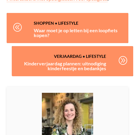
SHOPPEN
•
LIFESTYLE
@
Waar moet je op letten bij een loopfiets
kopen?
VERJAARDAG
•
LIFESTYLE
A
Kinderverjaardag plannen: uitnodiging
kinderfeestje en bedankjes