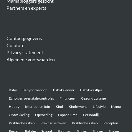
Mamabloggers gezocht
Partners en experts
Algemeen
Contactgegevens
Colofon
Privacy statement
Algemene voorwaarden
Belangrijke onderwerpen
Baby
Babyhoroscoop
Babykalender
Babykwaaltjes
Echo’s en prenatale controles
Financieel
Gezond zwanger
Hobby
Interieur en tuin
Kind
Kinderwens
Lifestyle
Mama
Ontwikkeling
Opvoeding
Papacolumn
Persoonlijk
Praktische zaken
Praktische zaken
Praktische zaken
Recepten
Reizen
Relatie
School
Shoppen
Slapen
Slapen
Spelen