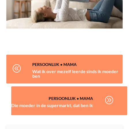
PERSOONLIJK
•
MAMA
@
Wat ik over mezelf leerde sinds ik moeder
ben
A
PERSOONLIJK
•
MAMA
Die moeder in de supermarkt, dat ben ik