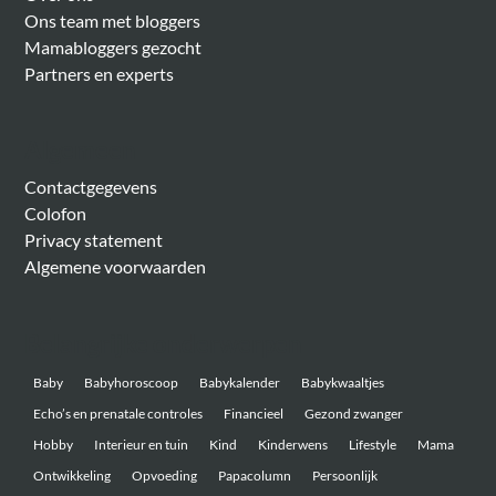
Ons team met bloggers
Mamabloggers gezocht
Partners en experts
Algemeen
Contactgegevens
Colofon
Privacy statement
Algemene voorwaarden
Belangrijke onderwerpen
Baby
Babyhoroscoop
Babykalender
Babykwaaltjes
Echo’s en prenatale controles
Financieel
Gezond zwanger
Hobby
Interieur en tuin
Kind
Kinderwens
Lifestyle
Mama
Ontwikkeling
Opvoeding
Papacolumn
Persoonlijk