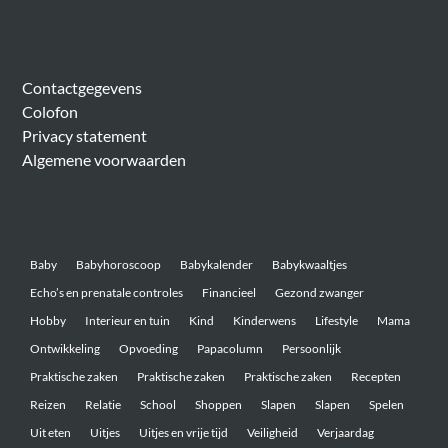
Algemeen
Contactgegevens
Colofon
Privacy statement
Algemene voorwaarden
Belangrijke onderwerpen
Baby
Babyhoroscoop
Babykalender
Babykwaaltjes
Echo’s en prenatale controles
Financieel
Gezond zwanger
Hobby
Interieur en tuin
Kind
Kinderwens
Lifestyle
Mama
Ontwikkeling
Opvoeding
Papacolumn
Persoonlijk
Praktische zaken
Praktische zaken
Praktische zaken
Recepten
Reizen
Relatie
School
Shoppen
Slapen
Slapen
Spelen
Uit eten
Uitjes
Uitjes en vrije tijd
Veiligheid
Verjaardag