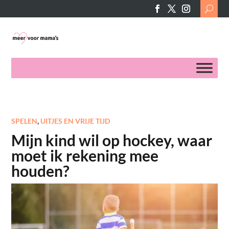
Search
for:
SPELEN
,
UITJES EN VRIJE TIJD
Mijn kind wil op hockey, waar
moet ik rekening mee
houden?