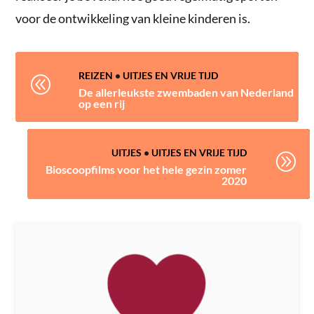
voor de ontwikkeling van kleine kinderen is.
REIZEN
•
UITJES EN VRIJE TIJD
@
De allerleukste zwembaden van Nederland
op een rij
UITJES
•
UITJES EN VRIJE TIJD
A
Bioscoopfilms voor het hele gezin zomer
2020