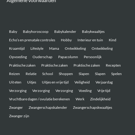
Algemene voorwaarden
Belangrijke onderwerpen
Baby
Babyhoroscoop
Babykalender
Babykwaaltjes
Echo’s en prenatale controles
Hobby
Interieur en tuin
Kind
Kraamtijd
Lifestyle
Mama
Ontwikkeling
Ontwikkeling
Opvoeding
Ouderschap
Papacolumn
Persoonlijk
Praktische zaken
Praktische zaken
Praktische zaken
Recepten
Reizen
Relatie
School
Shoppen
Slapen
Slapen
Spelen
Uit eten
Uitjes
Uitjes en vrije tijd
Veiligheid
Verjaardag
Verzorging
Verzorging
Verzorging
Voeding
Vrije tijd
Vruchtbare dagen / ovulatie berekenen
Werk
Zindelijkheid
Zwanger
Zwangerschapskalender
Zwangerschapskwaaltjes
Zwanger zijn