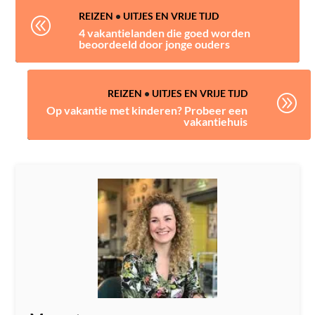
REIZEN
•
UITJES EN VRIJE TIJD
@
4 vakantielanden die goed worden
beoordeeld door jonge ouders
REIZEN
•
UITJES EN VRIJE TIJD
A
Op vakantie met kinderen? Probeer een
vakantiehuis