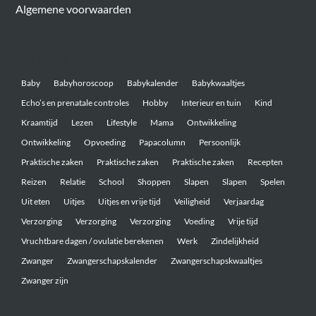
Algemene voorwaarden
Belangrijke onderwerpen
Baby
Babyhoroscoop
Babykalender
Babykwaaltjes
Echo’s en prenatale controles
Hobby
Interieur en tuin
Kind
Kraamtijd
Lezen
Lifestyle
Mama
Ontwikkeling
Ontwikkeling
Opvoeding
Papacolumn
Persoonlijk
Praktische zaken
Praktische zaken
Praktische zaken
Recepten
Reizen
Relatie
School
Shoppen
Slapen
Slapen
Spelen
Uit eten
Uitjes
Uitjes en vrije tijd
Veiligheid
Verjaardag
Verzorging
Verzorging
Verzorging
Voeding
Vrije tijd
Vruchtbare dagen / ovulatie berekenen
Werk
Zindelijkheid
Zwanger
Zwangerschapskalender
Zwangerschapskwaaltjes
Zwanger zijn