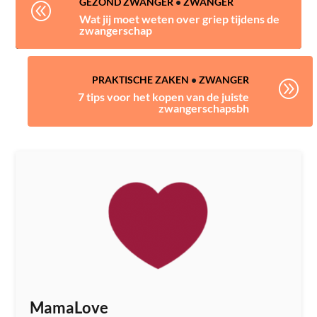
GEZOND ZWANGER
•
ZWANGER
@
Wat jij moet weten over griep tijdens de
zwangerschap
PRAKTISCHE ZAKEN
•
ZWANGER
A
7 tips voor het kopen van de juiste
zwangerschapsbh
MamaLove