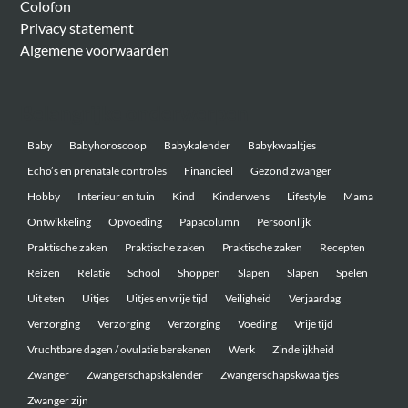
Colofon
Privacy statement
Algemene voorwaarden
Belangrijke onderwerpen
Baby
Babyhoroscoop
Babykalender
Babykwaaltjes
Echo’s en prenatale controles
Financieel
Gezond zwanger
Hobby
Interieur en tuin
Kind
Kinderwens
Lifestyle
Mama
Ontwikkeling
Opvoeding
Papacolumn
Persoonlijk
Praktische zaken
Praktische zaken
Praktische zaken
Recepten
Reizen
Relatie
School
Shoppen
Slapen
Slapen
Spelen
Uit eten
Uitjes
Uitjes en vrije tijd
Veiligheid
Verjaardag
Verzorging
Verzorging
Verzorging
Voeding
Vrije tijd
Vruchtbare dagen / ovulatie berekenen
Werk
Zindelijkheid
Zwanger
Zwangerschapskalender
Zwangerschapskwaaltjes
Zwanger zijn