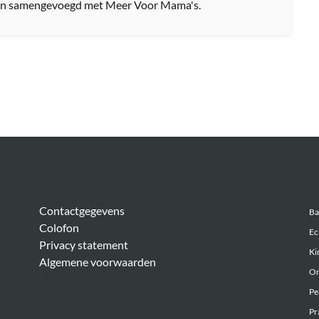
n samengevoegd met Meer Voor Mama's.
Algemeen
Be
Contactgegevens
Ba
Colofon
Ec
Privacy statement
Ki
Algemene voorwaarden
On
Pe
Pr