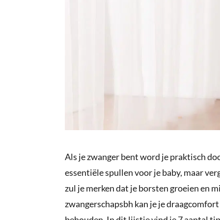
Als je zwanger bent word je praktisch d
essentiële spullen voor je baby, maar verg
zul je merken dat je borsten groeien en mi
zwangerschapsbh kan je je draagcomfort 
behouden. In dit lijstje vind je 7 aantal ti