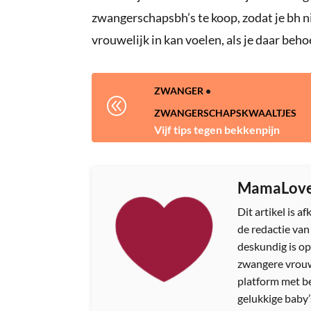
zwangerschapsbh’s te koop, zodat je bh niet
vrouwelijk in kan voelen, als je daar beho
ZWANGER
•
@
ZWANGERSCHAPSKWAALTJES
Vijf tips tegen bekkenpijn
MamaLov
Dit artikel is 
de redactie va
deskundig is op
zwangere vrouw
platform met b
gelukkige baby’