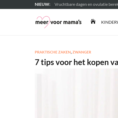
Vruchtbare dagen en ovulatie ber
Lees meer

KINDER
PRAKTISCHE ZAKEN
,
ZWANGER
7 tips voor het kopen v