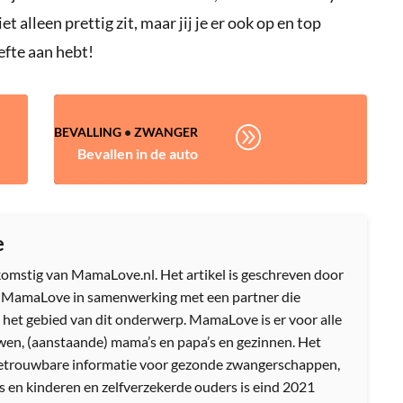
 alleen prettig zit, maar jij je er ook op en top
efte aan hebt!
A
BEVALLING
•
ZWANGER
Bevallen in de auto
e
afkomstig van MamaLove.nl. Het artikel is geschreven door
n MamaLove in samenwerking met een partner die
 het gebied van dit onderwerp. MamaLove is er voor alle
en, (aanstaande) mama’s en papa’s en gezinnen. Het
etrouwbare informatie voor gezonde zwangerschappen,
s en kinderen en zelfverzekerde ouders is eind 2021