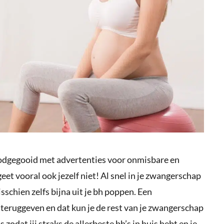
oodgegooid met advertenties voor onmisbare en
eet vooral ook jezelf niet! Al snel in je zwangerschap
sschien zelfs bijna uit je bh poppen. Een
teruggeven en dat kun je de rest van je zwangerschap
ps zodat jij straks de allerbeste bh’s in huis hebt en je