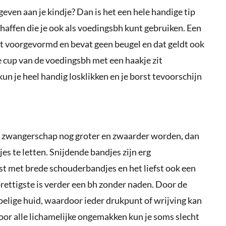
even aan je kindje? Dan is het een hele handige tip
affen die je ook als voedingsbh kunt gebruiken. Een
t voorgevormd en bevat geen beugel en dat geldt ook
de cup van de voedingsbh met een haakje zit
un je heel handig losklikken en je borst tevoorschijn
s je zwangerschap nog groter en zwaarder worden, dan
es te letten. Snijdende bandjes zijn erg
est met brede schouderbandjes en het liefst ook een
rettigste is verder een bh zonder naden. Door de
elige huid, waardoor ieder drukpunt of wrijving kan
 Door alle lichamelijke ongemakken kun je soms slecht