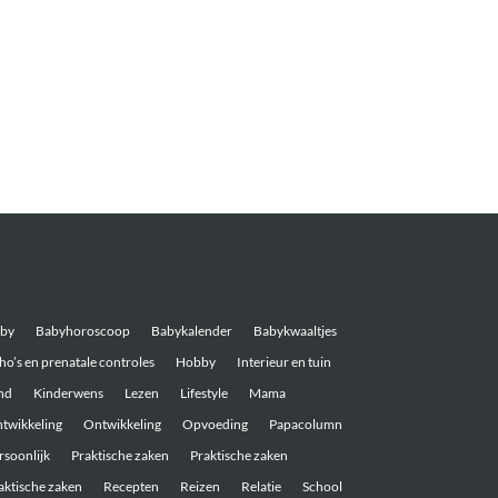
langrijke onderwerpen
by
Babyhoroscoop
Babykalender
Babykwaaltjes
ho’s en prenatale controles
Hobby
Interieur en tuin
nd
Kinderwens
Lezen
Lifestyle
Mama
twikkeling
Ontwikkeling
Opvoeding
Papacolumn
rsoonlijk
Praktische zaken
Praktische zaken
aktische zaken
Recepten
Reizen
Relatie
School