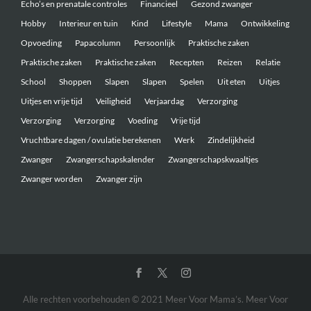
Echo’s en prenatale controles
Financieel
Gezond zwanger
Hobby
Interieur en tuin
Kind
Lifestyle
Mama
Ontwikkeling
Opvoeding
Papacolumn
Persoonlijk
Praktische zaken
Praktische zaken
Praktische zaken
Recepten
Reizen
Relatie
School
Shoppen
Slapen
Slapen
Spelen
Uit eten
Uitjes
Uitjes en vrije tijd
Veiligheid
Verjaardag
Verzorging
Verzorging
Verzorging
Voeding
Vrije tijd
Vruchtbare dagen / ovulatie berekenen
Werk
Zindelijkheid
Zwanger
Zwangerschapskalender
Zwangerschapskwaaltjes
Zwanger worden
Zwanger zijn
Alle rechten voorbehouden © 2021 Meer Voor Mama’s. Meer Voor