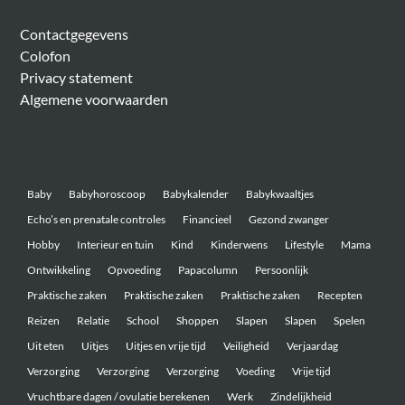
Algemeen
Contactgegevens
Colofon
Privacy statement
Algemene voorwaarden
Belangrijke onderwerpen
Baby
Babyhoroscoop
Babykalender
Babykwaaltjes
Echo’s en prenatale controles
Financieel
Gezond zwanger
Hobby
Interieur en tuin
Kind
Kinderwens
Lifestyle
Mama
Ontwikkeling
Opvoeding
Papacolumn
Persoonlijk
Praktische zaken
Praktische zaken
Praktische zaken
Recepten
Reizen
Relatie
School
Shoppen
Slapen
Slapen
Spelen
Uit eten
Uitjes
Uitjes en vrije tijd
Veiligheid
Verjaardag
Verzorging
Verzorging
Verzorging
Voeding
Vrije tijd
Vruchtbare dagen / ovulatie berekenen
Werk
Zindelijkheid