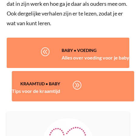
dat in zijn werk en hoe ga je daar als ouders mee om.
Ook dergelijke verhalen zijn er te lezen, zodat je er
wat van kunt leren.
@
BABY
•
VOEDING
Alles over voeding voor je baby
A
KRAAMTIJD
•
BABY
Tips voor de kraamtijd