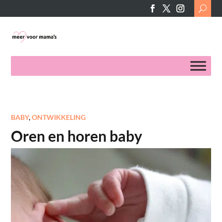
Search
for:
BABY
,
ONTWIKKELING
Oren en horen baby