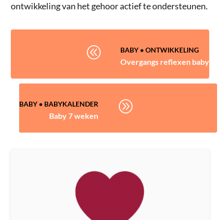
ontwikkeling van het gehoor actief te ondersteunen.
@
BABY
•
ONTWIKKELING
Overgangs reflexen baby
A
BABY
•
BABYKALENDER
Baby 7 weken