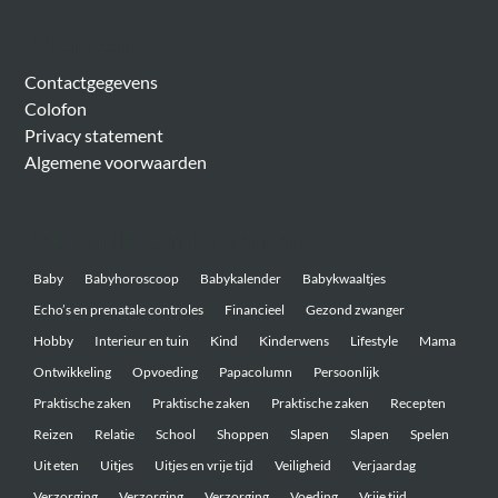
Algemeen
Contactgegevens
Colofon
Privacy statement
Algemene voorwaarden
Belangrijke onderwerpen
Baby
Babyhoroscoop
Babykalender
Babykwaaltjes
Echo’s en prenatale controles
Financieel
Gezond zwanger
Hobby
Interieur en tuin
Kind
Kinderwens
Lifestyle
Mama
Ontwikkeling
Opvoeding
Papacolumn
Persoonlijk
Praktische zaken
Praktische zaken
Praktische zaken
Recepten
Reizen
Relatie
School
Shoppen
Slapen
Slapen
Spelen
Uit eten
Uitjes
Uitjes en vrije tijd
Veiligheid
Verjaardag
Verzorging
Verzorging
Verzorging
Voeding
Vrije tijd