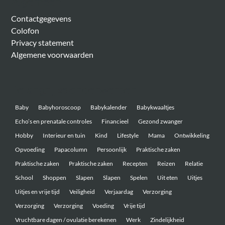
Algemeen
Contactgegevens
Colofon
Privacy statement
Algemene voorwaarden
Belangrijke onderwerpen
Baby
Babyhoroscoop
Babykalender
Babykwaaltjes
Echo’s en prenatale controles
Financieel
Gezond zwanger
Hobby
Interieur en tuin
Kind
Lifestyle
Mama
Ontwikkeling
Opvoeding
Papacolumn
Persoonlijk
Praktische zaken
Praktische zaken
Praktische zaken
Recepten
Reizen
Relatie
School
Shoppen
Slapen
Slapen
Spelen
Uit eten
Uitjes
Uitjes en vrije tijd
Veiligheid
Verjaardag
Verzorging
Verzorging
Verzorging
Voeding
Vrije tijd
Vruchtbare dagen / ovulatie berekenen
Werk
Zindelijkheid