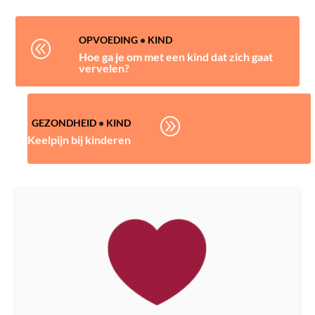
OPVOEDING
•
KIND
@
Hoe ga je om met een kind dat zich gaat
vervelen?
A
GEZONDHEID
•
KIND
Keelpijn bij kinderen