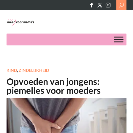
Search
for:
KIND
,
ZINDELIJKHEID
Opvoeden van jongens:
piemelles voor moeders