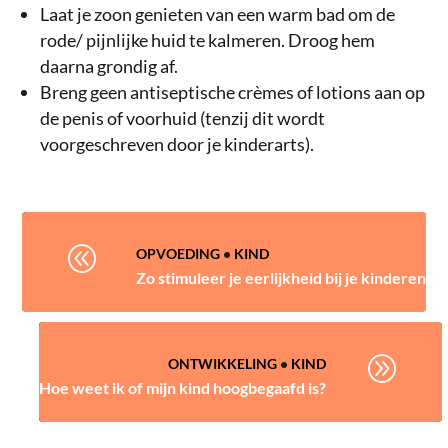
Laat je zoon genieten van een warm bad om de
rode/ pijnlijke huid te kalmeren. Droog hem
daarna grondig af.
Breng geen antiseptische crèmes of lotions aan op
de penis of voorhuid (tenzij dit wordt
voorgeschreven door je kinderarts).
@
OPVOEDING
•
KIND
Zo stimuleer je eerlijkheid bij je kinderen
A
ONTWIKKELING
•
KIND
Hoe weet ik of mijn kind hoogbegaafd is?