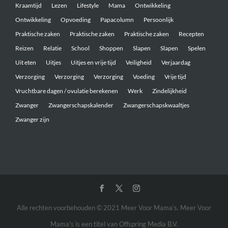
Kraamtijd
Lezen
Lifestyle
Mama
Ontwikkeling
Ontwikkeling
Opvoeding
Papacolumn
Persoonlijk
Praktische zaken
Praktische zaken
Praktische zaken
Recepten
Reizen
Relatie
School
Shoppen
Slapen
Slapen
Spelen
Uit eten
Uitjes
Uitjes en vrije tijd
Veiligheid
Verjaardag
Verzorging
Verzorging
Verzorging
Voeding
Vrije tijd
Vruchtbare dagen / ovulatie berekenen
Werk
Zindelijkheid
Zwanger
Zwangerschapskalender
Zwangerschapskwaaltjes
Zwanger zijn
Alle rechten voorbehouden © 2021 Meer Voor Mama’s. Meer Voor
Mama's is een titel van Offspring Media B.V.