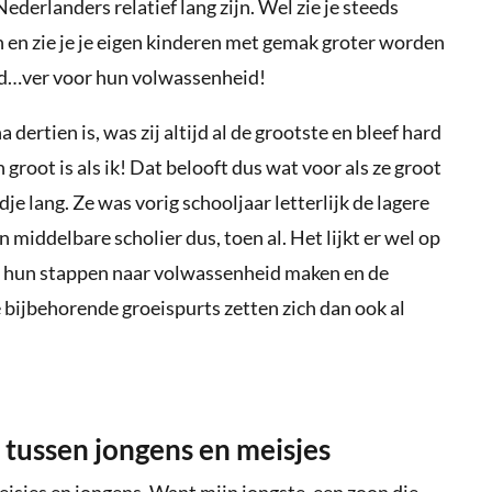
 Nederlanders relatief lang zijn. Wel zie je steeds
 en zie je je eigen kinderen met gemak groter worden
tijd…ver voor hun volwassenheid!
 dertien is, was zij altijd al de grootste en bleef hard
groot is als ik! Dat belooft dus wat voor als ze groot
jdje lang. Ze was vorig schooljaar letterlijk de lagere
 middelbare scholier dus, toen al. Het lijkt er wel op
r hun stappen naar volwassenheid maken en de
 bijbehorende groeispurts zetten zich dan ook al
l tussen jongens en meisjes
eisjes en jongens. Want mijn jongste, een zoon die