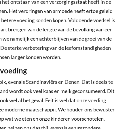
het ontstaan van een verzorgingsstaat heeft in de
en. Het verdringen van armoede heeft ertoe geleid
k betere voeding konden kopen. Voldoende voedsel is
aart brengen van de lengte van de bevolking van een
n we namelijk een achterblijven van de groei van de
. De sterke verbetering van de leefomstandigheden
ensen langer konden worden.
 voeding
lk, evenals Scandinaviërs en Denen. Dat is deels te
s land wordt ook veel kaas en melk geconsumeerd. Dit
ook wel al het geval. Feit is wel dat onze voeding
onze moderne maatschappij. We houden ons bewuster
 op wat we eten en onze kinderen voorschotelen.
en helpen ons daarbij, evenals een gezondere