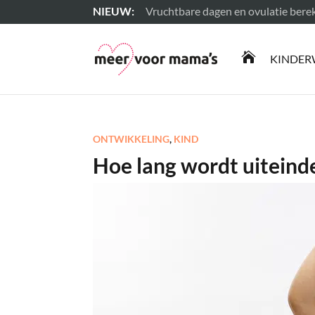
Vruchtbare dagen en ovulatie ber
Lees meer

KINDER
ONTWIKKELING
,
KIND
Hoe lang wordt uiteinde