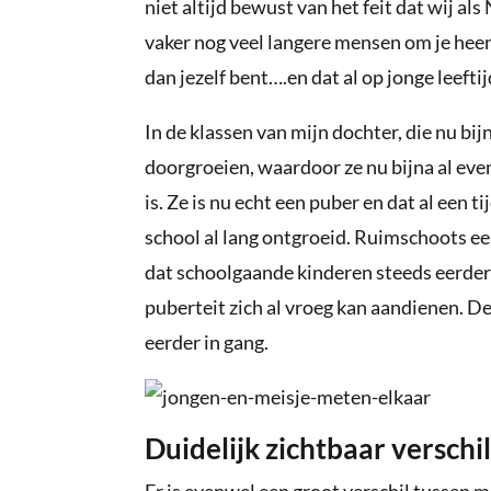
niet altijd bewust van het feit dat wij als
vaker nog veel langere mensen om je heen
dan jezelf bent….en dat al op jonge leef
In de klassen van mijn dochter, die nu bijna
doorgroeien, waardoor ze nu bijna al even 
is. Ze is nu echt een puber en dat al een ti
school al lang ontgroeid. Ruimschoots een
dat schoolgaande kinderen steeds eerde
puberteit zich al vroeg kan aandienen. De
eerder in gang.
Duidelijk zichtbaar verschi
Er is evenwel een groot verschil tussen m