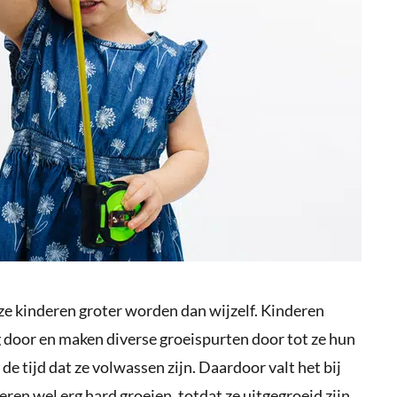
ze kinderen groter worden dan wijzelf. Kinderen
 door en maken diverse groeispurten door tot ze hun
de tijd dat ze volwassen zijn. Daardoor valt het bij
eren wel erg hard groeien, totdat ze uitgegroeid zijn,