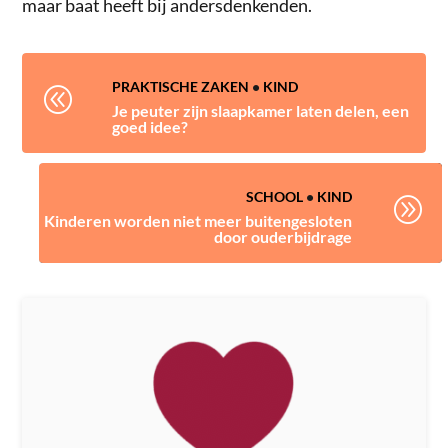
maar baat heeft bij andersdenkenden.
PRAKTISCHE ZAKEN
•
KIND
@
Je peuter zijn slaapkamer laten delen, een
goed idee?
SCHOOL
•
KIND
A
Kinderen worden niet meer buitengesloten
door ouderbijdrage