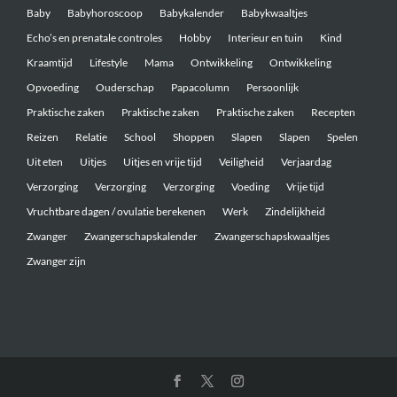
Baby
Babyhoroscoop
Babykalender
Babykwaaltjes
Echo’s en prenatale controles
Hobby
Interieur en tuin
Kind
Kraamtijd
Lifestyle
Mama
Ontwikkeling
Ontwikkeling
Opvoeding
Ouderschap
Papacolumn
Persoonlijk
Praktische zaken
Praktische zaken
Praktische zaken
Recepten
Reizen
Relatie
School
Shoppen
Slapen
Slapen
Spelen
Uit eten
Uitjes
Uitjes en vrije tijd
Veiligheid
Verjaardag
Verzorging
Verzorging
Verzorging
Voeding
Vrije tijd
Vruchtbare dagen / ovulatie berekenen
Werk
Zindelijkheid
Zwanger
Zwangerschapskalender
Zwangerschapskwaaltjes
Zwanger zijn