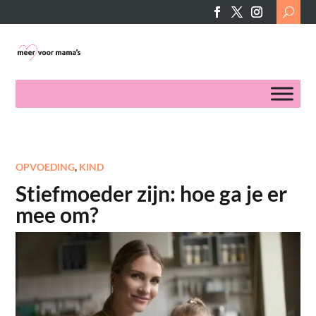
Search
for:
OPVOEDING
,
KIND
Stiefmoeder zijn: hoe ga je er
mee om?