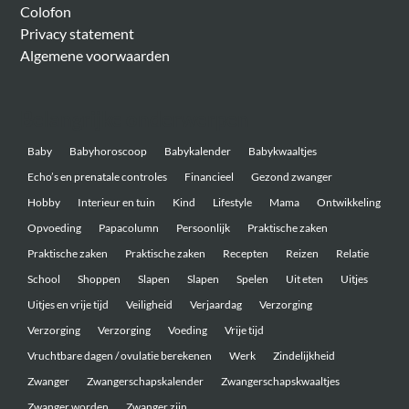
Colofon
Privacy statement
Algemene voorwaarden
Belangrijke onderwerpen
Baby
Babyhoroscoop
Babykalender
Babykwaaltjes
Echo’s en prenatale controles
Financieel
Gezond zwanger
Hobby
Interieur en tuin
Kind
Lifestyle
Mama
Ontwikkeling
Opvoeding
Papacolumn
Persoonlijk
Praktische zaken
Praktische zaken
Praktische zaken
Recepten
Reizen
Relatie
School
Shoppen
Slapen
Slapen
Spelen
Uit eten
Uitjes
Uitjes en vrije tijd
Veiligheid
Verjaardag
Verzorging
Verzorging
Verzorging
Voeding
Vrije tijd
Vruchtbare dagen / ovulatie berekenen
Werk
Zindelijkheid
Zwanger
Zwangerschapskalender
Zwangerschapskwaaltjes
Zwanger worden
Zwanger zijn