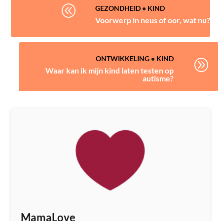
@
GEZONDHEID
•
KIND
Voorwerp in neus of oor, wat nu?
ONTWIKKELING
•
KIND
A
Waar kan ik mijn kind laten testen op
autisme?
MamaLove