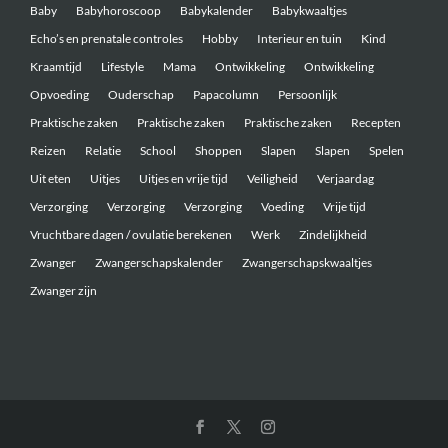
Baby
Babyhoroscoop
Babykalender
Babykwaaltjes
Echo’s en prenatale controles
Hobby
Interieur en tuin
Kind
Kraamtijd
Lifestyle
Mama
Ontwikkeling
Ontwikkeling
Opvoeding
Ouderschap
Papacolumn
Persoonlijk
Praktische zaken
Praktische zaken
Praktische zaken
Recepten
Reizen
Relatie
School
Shoppen
Slapen
Slapen
Spelen
Uit eten
Uitjes
Uitjes en vrije tijd
Veiligheid
Verjaardag
Verzorging
Verzorging
Verzorging
Voeding
Vrije tijd
Vruchtbare dagen / ovulatie berekenen
Werk
Zindelijkheid
Zwanger
Zwangerschapskalender
Zwangerschapskwaaltjes
Zwanger zijn