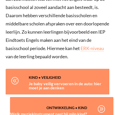
basisschool al zoveel aandacht aan besteedt, is.
Daarom hebben verschillende basisscholen en
middelbare scholen afspraken over een doorlopende
leerlijn. Zo kunnen leerlingen bijvoorbeeld een IEP
Eindtoets Engels maken aan het eind van de
basisschool periode. Hiermee kan het
ERK-niveau
van de leerling bepaald worden.
KIND
•
VEILIGHEID
@
Je baby veilig vervoeren in de auto: hier
moet je aan denken
A
ONTWIKKELING
•
KIND
Welk muziekinstrument past bij mijn kind?