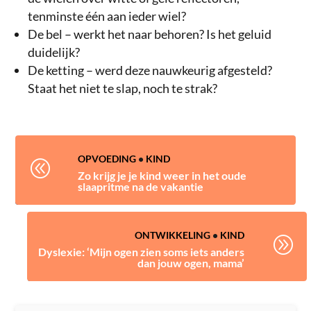
tenminste één aan ieder wiel?
De bel – werkt het naar behoren? Is het geluid
duidelijk?
De ketting – werd deze nauwkeurig afgesteld?
Staat het niet te slap, noch te strak?
OPVOEDING
•
KIND
@
Zo krijg je je kind weer in het oude
slaapritme na de vakantie
ONTWIKKELING
•
KIND
A
Dyslexie: ‘Mijn ogen zien soms iets anders
dan jouw ogen, mama’