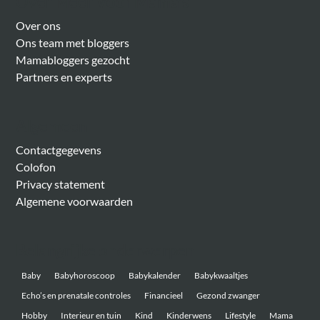
Over Meer Voor Mama’s
Over ons
Ons team met bloggers
Mamabloggers gezocht
Partners en experts
Algemeen
Contactgegevens
Colofon
Privacy statement
Algemene voorwaarden
Belangrijke onderwerpen
Baby
Babyhoroscoop
Babykalender
Babykwaaltjes
Echo’s en prenatale controles
Financieel
Gezond zwanger
Hobby
Interieur en tuin
Kind
Kinderwens
Lifestyle
Mama