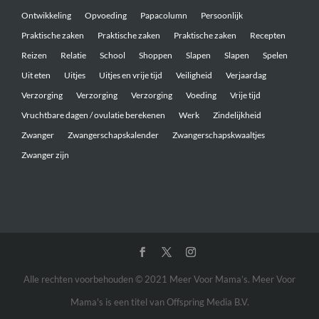
Ontwikkeling
Opvoeding
Papacolumn
Persoonlijk
Praktische zaken
Praktische zaken
Praktische zaken
Recepten
Reizen
Relatie
School
Shoppen
Slapen
Slapen
Spelen
Uit eten
Uitjes
Uitjes en vrije tijd
Veiligheid
Verjaardag
Verzorging
Verzorging
Verzorging
Voeding
Vrije tijd
Vruchtbare dagen / ovulatie berekenen
Werk
Zindelijkheid
Zwanger
Zwangerschapskalender
Zwangerschapskwaaltjes
Zwanger zijn
Alle rechten voorbehouden © 2021 Meer Voor Mama’s. Meer Voor
Mama's is een titel van Offspring Media B.V.