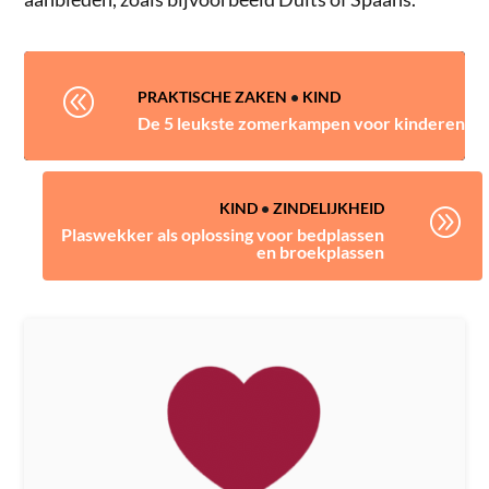
@
PRAKTISCHE ZAKEN
•
KIND
De 5 leukste zomerkampen voor kinderen
KIND
•
ZINDELIJKHEID
A
Plaswekker als oplossing voor bedplassen
en broekplassen