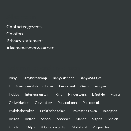
Algemeen
Contactgegevens
Colofon
Privacy statement
Algemene voorwaarden
Belangrijke onderwerpen
Baby
Babyhoroscoop
Babykalender
Babykwaaltjes
Echo’s en prenatale controles
Financieel
Gezond zwanger
Hobby
Interieur en tuin
Kind
Kinderwens
Lifestyle
Mama
Ontwikkeling
Opvoeding
Papacolumn
Persoonlijk
Praktische zaken
Praktische zaken
Praktische zaken
Recepten
Reizen
Relatie
School
Shoppen
Slapen
Slapen
Spelen
Uit eten
Uitjes
Uitjes en vrije tijd
Veiligheid
Verjaardag