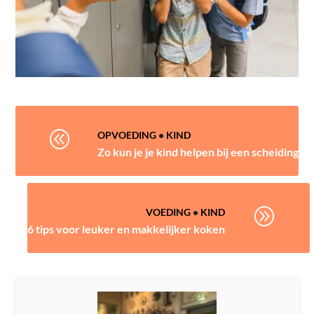
@
OPVOEDING
•
KIND
Zo kun je je kind helpen bij een scheiding
A
VOEDING
•
KIND
6 tips voor leuker en makkelijker koken