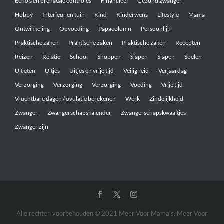
Echo’s en prenatale controles
Financieel
Gezond zwanger
Hobby
Interieur en tuin
Kind
Kinderwens
Lifestyle
Mama
Ontwikkeling
Opvoeding
Papacolumn
Persoonlijk
Praktische zaken
Praktische zaken
Praktische zaken
Recepten
Reizen
Relatie
School
Shoppen
Slapen
Slapen
Spelen
Uit eten
Uitjes
Uitjes en vrije tijd
Veiligheid
Verjaardag
Verzorging
Verzorging
Verzorging
Voeding
Vrije tijd
Vruchtbare dagen / ovulatie berekenen
Werk
Zindelijkheid
Zwanger
Zwangerschapskalender
Zwangerschapskwaaltjes
Zwanger zijn
Alle rechten voorbehouden © 2021 Meer Voor Mama’s. Meer Voor