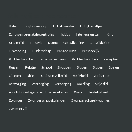
Belangrijke onderwerpen
Baby
Babyhoroscoop
Babykalender
Babykwaaltjes
Echo’s en prenatale controles
Hobby
Interieur en tuin
Kind
Kraamtijd
Lifestyle
Mama
Ontwikkeling
Ontwikkeling
Opvoeding
Ouderschap
Papacolumn
Persoonlijk
Praktische zaken
Praktische zaken
Praktische zaken
Recepten
Reizen
Relatie
School
Shoppen
Slapen
Slapen
Spelen
Uit eten
Uitjes
Uitjes en vrije tijd
Veiligheid
Verjaardag
Verzorging
Verzorging
Verzorging
Voeding
Vrije tijd
Vruchtbare dagen / ovulatie berekenen
Werk
Zindelijkheid
Zwanger
Zwangerschapskalender
Zwangerschapskwaaltjes
Zwanger zijn