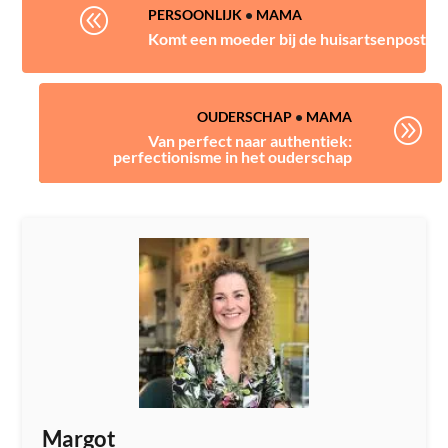
@
PERSOONLIJK
•
MAMA
Komt een moeder bij de huisartsenpost
OUDERSCHAP
•
MAMA
A
Van perfect naar authentiek:
perfectionisme in het ouderschap
Margot