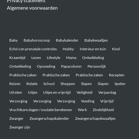
Privacy statement
Algemene voorwaarden
Belangrijke onderwerpen
Baby
Babyhoroscoop
Babykalender
Babykwaaltjes
Echo’s en prenatale controles
Hobby
Interieur en tuin
Kind
Kraamtijd
Lezen
Lifestyle
Mama
Ontwikkeling
Ontwikkeling
Opvoeding
Papacolumn
Persoonlijk
Praktische zaken
Praktische zaken
Praktische zaken
Recepten
Reizen
Relatie
School
Shoppen
Slapen
Slapen
Spelen
Uit eten
Uitjes
Uitjes en vrije tijd
Veiligheid
Verjaardag
Verzorging
Verzorging
Verzorging
Voeding
Vrije tijd
Vruchtbare dagen / ovulatie berekenen
Werk
Zindelijkheid
Zwanger
Zwangerschapskalender
Zwangerschapskwaaltjes
Zwanger zijn