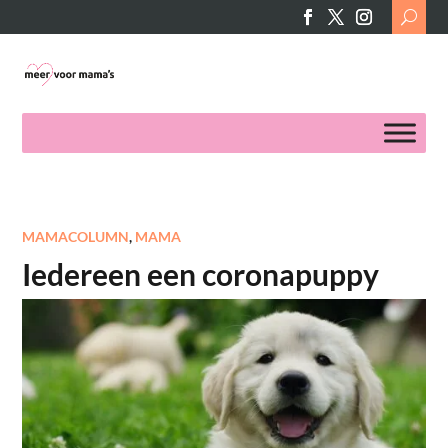
Search
for:
MAMACOLUMN
,
MAMA
Iedereen een coronapuppy