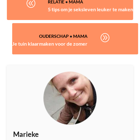
@
RELATIE
•
MAMA
5 tips om je seksleven leuker te maken
A
OUDERSCHAP
•
MAMA
Je tuin klaarmaken voor de zomer
Marieke