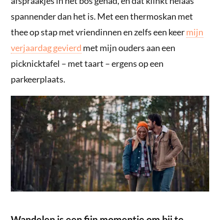
afspraakjes in het bos gehad, en dat klinkt helaas
spannender dan het is. Met een thermoskan met
thee op stap met vriendinnen en zelfs een keer
mijn
verjaardag gevierd
met mijn ouders aan een
picknicktafel – met taart – ergens op een
parkeerplaats.
Wandelen is een fijn momentje om bij te