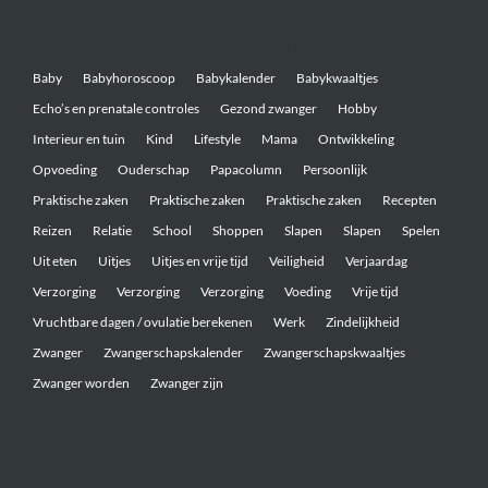
Belangrijke onderwerpen
Baby
Babyhoroscoop
Babykalender
Babykwaaltjes
Echo’s en prenatale controles
Gezond zwanger
Hobby
Interieur en tuin
Kind
Lifestyle
Mama
Ontwikkeling
Opvoeding
Ouderschap
Papacolumn
Persoonlijk
Praktische zaken
Praktische zaken
Praktische zaken
Recepten
Reizen
Relatie
School
Shoppen
Slapen
Slapen
Spelen
Uit eten
Uitjes
Uitjes en vrije tijd
Veiligheid
Verjaardag
Verzorging
Verzorging
Verzorging
Voeding
Vrije tijd
Vruchtbare dagen / ovulatie berekenen
Werk
Zindelijkheid
Zwanger
Zwangerschapskalender
Zwangerschapskwaaltjes
Zwanger worden
Zwanger zijn