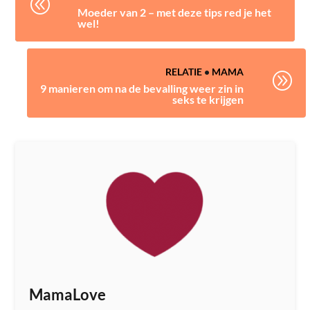
@
Moeder van 2 – met deze tips red je het
wel!
RELATIE
•
MAMA
A
9 manieren om na de bevalling weer zin in
seks te krijgen
MamaLove