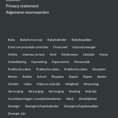
Privacy statement
Algemene voorwaarden
Belangrijke onderwerpen
Baby
Babyhoroscoop
Babykalender
Babykwaaltjes
Echo’s en prenatale controles
Financieel
Gezond zwanger
Hobby
Interieur en tuin
Kind
Kinderwens
Lifestyle
Mama
Ontwikkeling
Opvoeding
Papacolumn
Persoonlijk
Praktische zaken
Praktische zaken
Praktische zaken
Recepten
Reizen
Relatie
School
Shoppen
Slapen
Slapen
Spelen
Uit eten
Uitjes
Uitjes en vrije tijd
Veiligheid
Verjaardag
Verzorging
Verzorging
Verzorging
Voeding
Vrije tijd
Vruchtbare dagen / ovulatie berekenen
Werk
Zindelijkheid
Zwanger
Zwangerschapskalender
Zwangerschapskwaaltjes
Zwanger zijn