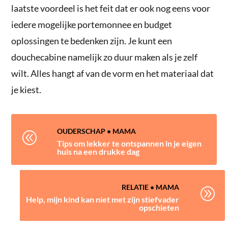
laatste voordeel is het feit dat er ook nog eens voor
iedere mogelijke portemonnee en budget
oplossingen te bedenken zijn. Je kunt een
douchecabine namelijk zo duur maken als je zelf
wilt. Alles hangt af van de vorm en het materiaal dat
je kiest.
OUDERSCHAP
•
MAMA
@
Tips om lekker te ontspannen in je eigen
huis na een drukke dag
RELATIE
•
MAMA
A
Help, mijn kind kan niet met zijn stiefvader
opschieten