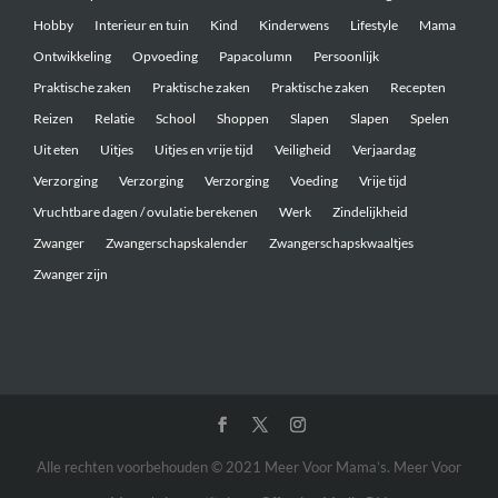
Hobby
Interieur en tuin
Kind
Kinderwens
Lifestyle
Mama
Ontwikkeling
Opvoeding
Papacolumn
Persoonlijk
Praktische zaken
Praktische zaken
Praktische zaken
Recepten
Reizen
Relatie
School
Shoppen
Slapen
Slapen
Spelen
Uit eten
Uitjes
Uitjes en vrije tijd
Veiligheid
Verjaardag
Verzorging
Verzorging
Verzorging
Voeding
Vrije tijd
Vruchtbare dagen / ovulatie berekenen
Werk
Zindelijkheid
Zwanger
Zwangerschapskalender
Zwangerschapskwaaltjes
Zwanger zijn
Alle rechten voorbehouden © 2021 Meer Voor Mama’s. Meer Voor