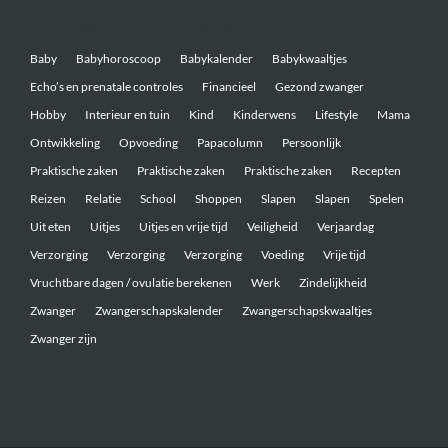
Belangrijke onderwerpen
Baby
Babyhoroscoop
Babykalender
Babykwaaltjes
Echo’s en prenatale controles
Financieel
Gezond zwanger
Hobby
Interieur en tuin
Kind
Kinderwens
Lifestyle
Mama
Ontwikkeling
Opvoeding
Papacolumn
Persoonlijk
Praktische zaken
Praktische zaken
Praktische zaken
Recepten
Reizen
Relatie
School
Shoppen
Slapen
Slapen
Spelen
Uit eten
Uitjes
Uitjes en vrije tijd
Veiligheid
Verjaardag
Verzorging
Verzorging
Verzorging
Voeding
Vrije tijd
Vruchtbare dagen / ovulatie berekenen
Werk
Zindelijkheid
Zwanger
Zwangerschapskalender
Zwangerschapskwaaltjes
Zwanger zijn