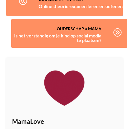
@
Online theorie-examen leren en oefenen
OUDERSCHAP
•
MAMA
A
Is het verstandig om je kind op social media
te plaatsen?
MamaLove