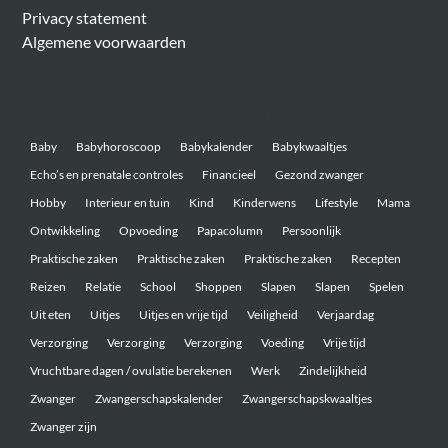
Privacy statement
Algemene voorwaarden
Belangrijke onderwerpen
Baby
Babyhoroscoop
Babykalender
Babykwaaltjes
Echo’s en prenatale controles
Financieel
Gezond zwanger
Hobby
Interieur en tuin
Kind
Kinderwens
Lifestyle
Mama
Ontwikkeling
Opvoeding
Papacolumn
Persoonlijk
Praktische zaken
Praktische zaken
Praktische zaken
Recepten
Reizen
Relatie
School
Shoppen
Slapen
Slapen
Spelen
Uit eten
Uitjes
Uitjes en vrije tijd
Veiligheid
Verjaardag
Verzorging
Verzorging
Verzorging
Voeding
Vrije tijd
Vruchtbare dagen / ovulatie berekenen
Werk
Zindelijkheid
Zwanger
Zwangerschapskalender
Zwangerschapskwaaltjes
Zwanger zijn