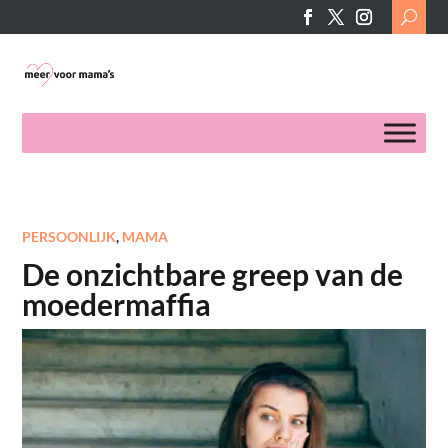
Search
for:
PERSOONLIJK
,
MAMA
De onzichtbare greep van de
moedermaffia