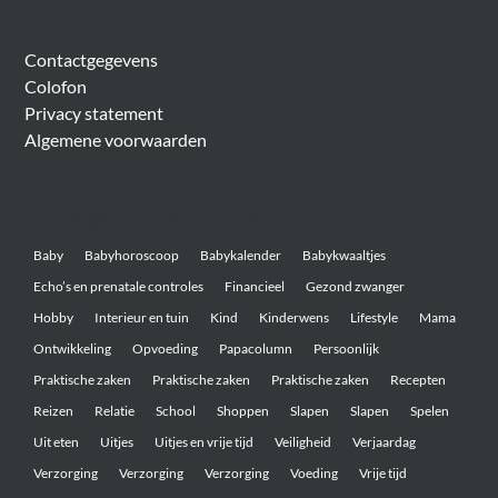
Algemeen
Contactgegevens
Colofon
Privacy statement
Algemene voorwaarden
Belangrijke onderwerpen
Baby
Babyhoroscoop
Babykalender
Babykwaaltjes
Echo’s en prenatale controles
Financieel
Gezond zwanger
Hobby
Interieur en tuin
Kind
Kinderwens
Lifestyle
Mama
Ontwikkeling
Opvoeding
Papacolumn
Persoonlijk
Praktische zaken
Praktische zaken
Praktische zaken
Recepten
Reizen
Relatie
School
Shoppen
Slapen
Slapen
Spelen
Uit eten
Uitjes
Uitjes en vrije tijd
Veiligheid
Verjaardag
Verzorging
Verzorging
Verzorging
Voeding
Vrije tijd