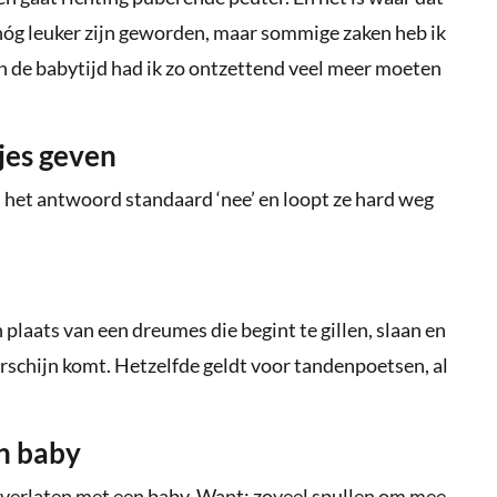
 nóg leuker zijn geworden, maar sommige zaken heb ik
n de babytijd had ik zo ontzettend veel meer moeten
jes geven
s het antwoord standaard ‘nee’ en loopt ze hard weg
in plaats van een dreumes die begint te gillen, slaan en
rschijn komt. Hetzelfde geldt voor tandenpoetsen, al
en baby
is verlaten met een baby. Want: zoveel spullen om mee