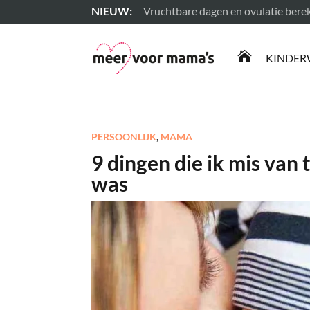
Vruchtbare dagen en ovulatie ber
Lees meer

KINDER
PERSOONLIJK
,
MAMA
9 dingen die ik mis van
was