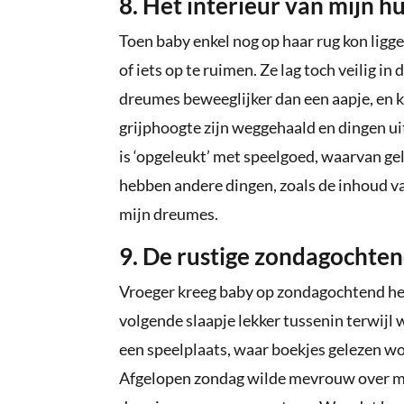
8. Het interieur van mijn hu
Toen baby enkel nog op haar rug kon ligge
of iets op te ruimen. Ze lag toch veilig in
dreumes beweeglijker dan een aapje, en kli
grijphoogte zijn weggehaald en dingen ui
is ‘opgeleukt’ met speelgoed, waarvan g
hebben andere dingen, zoals de inhoud v
mijn dreumes.
9. De rustige zondagochte
Vroeger kreeg baby op zondagochtend heerl
volgende slaapje lekker tussenin terwijl
een speelplaats, waar boekjes gelezen 
Afgelopen zondag wilde mevrouw over mij