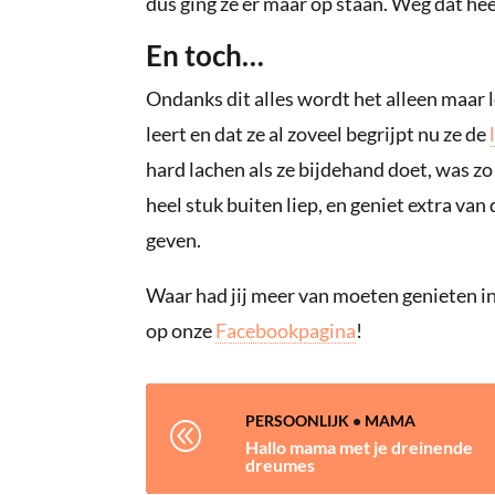
dus ging ze er maar op staan. Weg dat hee
En toch…
Ondanks dit alles wordt het alleen maar 
leert en dat ze al zoveel begrijpt nu ze de
hard lachen als ze bijdehand doet, was zo 
heel stuk buiten liep, en geniet extra van 
geven.
Waar had jij meer van moeten genieten in
op onze
Facebookpagina
!
PERSOONLIJK
•
MAMA
@
Hallo mama met je dreinende
dreumes