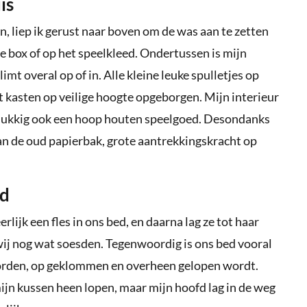
is
n, liep ik gerust naar boven om de was aan te zetten
 de box of op het speelkleed. Ondertussen is mijn
mt overal op of in. Alle kleine leuke spulletjes op
t kasten op veilige hoogte opgeborgen. Mijn interieur
elukkig ook een hoop houten speelgoed. Desondanks
an de oud papierbak, grote aantrekkingskracht op
nd
ijk een fles in ons bed, en daarna lag ze tot haar
 wij nog wat soesden. Tegenwoordig is ons bed vooral
worden, op geklommen en overheen gelopen wordt.
n kussen heen lopen, maar mijn hoofd lag in de weg