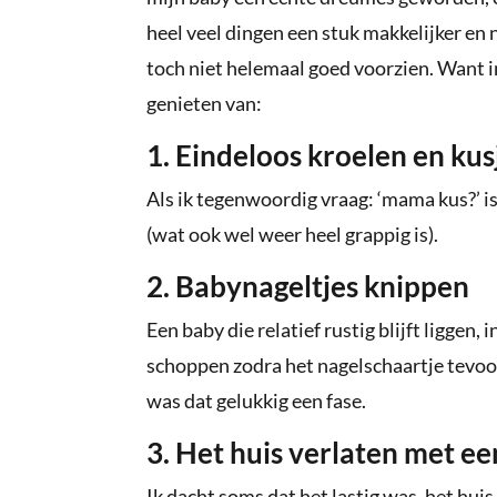
heel veel dingen een stuk makkelijker en
toch niet helemaal goed voorzien. Want i
genieten van:
1. Eindeloos kroelen en kus
Als ik tegenwoordig vraag: ‘mama kus?’ i
(wat ook wel weer heel grappig is).
2. Babynageltjes knippen
Een baby die relatief rustig blijft liggen, 
schoppen zodra het nagelschaartje tevoo
was dat gelukkig een fase.
3. Het huis verlaten met e
Ik dacht soms dat het lastig was, het hu