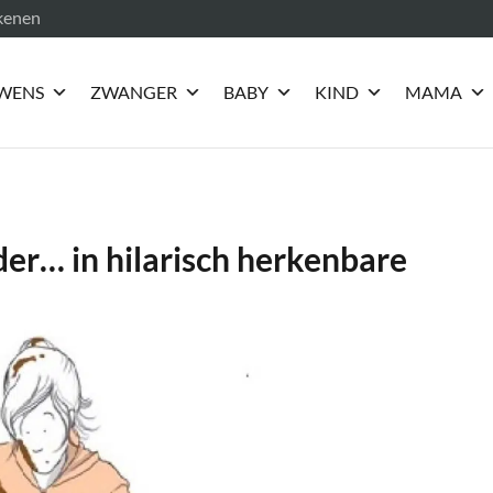
ekenen
WENS
ZWANGER
BABY
KIND
MAMA
der… in hilarisch herkenbare