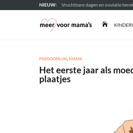
Vruchtbare dagen en ovulatie ber
Lees meer

KINDER
PERSOONLIJK
,
MAMA
Het eerste jaar als moe
plaatjes