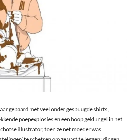
 jaar gepaard met veel onder gespuugde shirts,
ekkende poepexplosies en een hoop geklungel in het
chotse illustrator, toen ze net moeder was
telingen’ te schetsen om ze vast te leggen: dingen