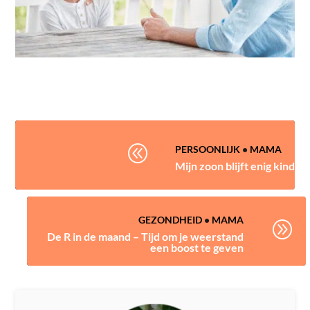
@
PERSOONLIJK
•
MAMA
Mijn zoon blijft enig kind
GEZONDHEID
•
MAMA
A
De R in de maand – Tijd om je weerstand
een boost te geven