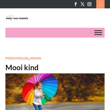
Search
for:
PERSOONLIJK
,
MAMA
Mooi kind