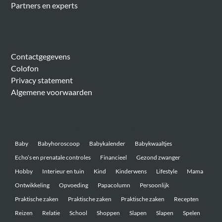
Partners en experts
Algemeen
Contactgegevens
Colofon
Privacy statement
Algemene voorwaarden
Belangrijke onderwerpen
Baby
Babyhoroscoop
Babykalender
Babykwaaltjes
Echo’s en prenatale controles
Financieel
Gezond zwanger
Hobby
Interieur en tuin
Kind
Kinderwens
Lifestyle
Mama
Ontwikkeling
Opvoeding
Papacolumn
Persoonlijk
Praktische zaken
Praktische zaken
Praktische zaken
Recepten
Reizen
Relatie
School
Shoppen
Slapen
Slapen
Spelen