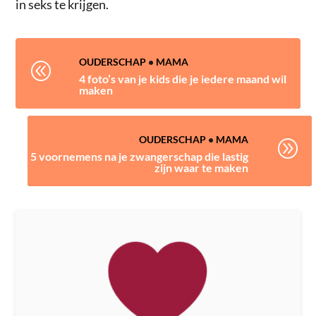
in seks te krijgen.
OUDERSCHAP
•
MAMA
@
4 foto’s van je kids die je iedere maand wil
maken
OUDERSCHAP
•
MAMA
A
5 voornemens na je zwangerschap die lastig
zijn waar te maken