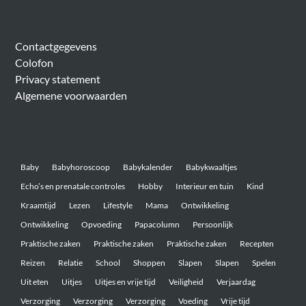
Algemeen
Contactgegevens
Colofon
Privacy statement
Algemene voorwaarden
Belangrijke onderwerpen
Baby
Babyhoroscoop
Babykalender
Babykwaaltjes
Echo’s en prenatale controles
Hobby
Interieur en tuin
Kind
Kraamtijd
Lezen
Lifestyle
Mama
Ontwikkeling
Ontwikkeling
Opvoeding
Papacolumn
Persoonlijk
Praktische zaken
Praktische zaken
Praktische zaken
Recepten
Reizen
Relatie
School
Shoppen
Slapen
Slapen
Spelen
Uit eten
Uitjes
Uitjes en vrije tijd
Veiligheid
Verjaardag
Verzorging
Verzorging
Verzorging
Voeding
Vrije tijd