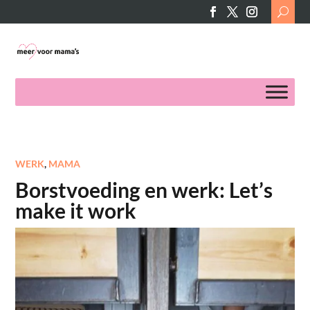
Search
for:
WERK
,
MAMA
Borstvoeding en werk: Let’s
make it work