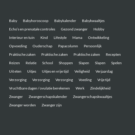
Belangrijke onderwerpen
Baby
Babyhoroscoop
Babykalender
Babykwaaltjes
Echo’s en prenatale controles
Gezond zwanger
Hobby
Interieur en tuin
Kind
Lifestyle
Mama
Ontwikkeling
Opvoeding
Ouderschap
Papacolumn
Persoonlijk
Praktische zaken
Praktische zaken
Praktische zaken
Recepten
Reizen
Relatie
School
Shoppen
Slapen
Slapen
Spelen
Uit eten
Uitjes
Uitjes en vrije tijd
Veiligheid
Verjaardag
Verzorging
Verzorging
Verzorging
Voeding
Vrije tijd
Vruchtbare dagen / ovulatie berekenen
Werk
Zindelijkheid
Zwanger
Zwangerschapskalender
Zwangerschapskwaaltjes
Zwanger worden
Zwanger zijn