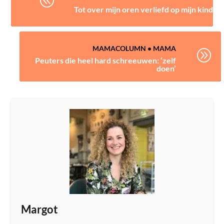
Tot over mijn oren verliefd op mijn kind
MAMACOLUMN
•
MAMA
A
Peuters die heel hard schreeuwen: ‘zelf
doen’
Margot