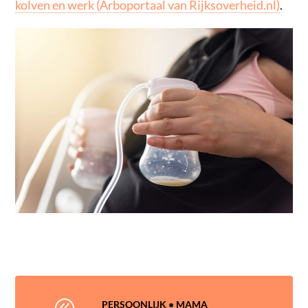
kolven en werk (Arboportaal van Rijksoverheid.nl)
.
@
PERSOONLIJK
•
MAMA