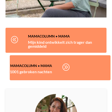
MAMACOLUMN
•
MAMA
@
Mijn kind ontwikkelt zich trager dan
gemiddeld
A
MAMACOLUMN
•
MAMA
1001 gebroken nachten