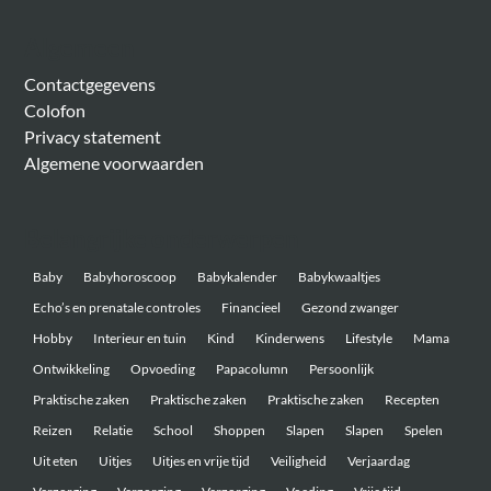
Algemeen
Contactgegevens
Colofon
Privacy statement
Algemene voorwaarden
Belangrijke onderwerpen
Baby
Babyhoroscoop
Babykalender
Babykwaaltjes
Echo’s en prenatale controles
Financieel
Gezond zwanger
Hobby
Interieur en tuin
Kind
Kinderwens
Lifestyle
Mama
Ontwikkeling
Opvoeding
Papacolumn
Persoonlijk
Praktische zaken
Praktische zaken
Praktische zaken
Recepten
Reizen
Relatie
School
Shoppen
Slapen
Slapen
Spelen
Uit eten
Uitjes
Uitjes en vrije tijd
Veiligheid
Verjaardag