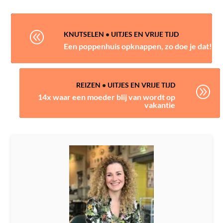
@
KNUTSELEN
•
UITJES EN VRIJE TIJD
Een poppenhuis opknappen, zo doe je dat!
REIZEN
•
UITJES EN VRIJE TIJD
A
14x waar een moeder blij van wordt op
vakantie