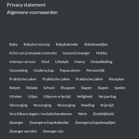
Privacy statement
Algemene voorwaarden
Belangrijke onderwerpen
Baby
Babyhoroscoop
Babykalender
Babykwaaltjes
Echo’s en prenatale controles
Gezond zwanger
Hobby
Interieur en tuin
Kind
Lifestyle
Mama
Ontwikkeling
Opvoeding
Ouderschap
Papacolumn
Persoonlijk
Praktische zaken
Praktische zaken
Praktische zaken
Recepten
Reizen
Relatie
School
Shoppen
Slapen
Slapen
Spelen
Uit eten
Uitjes
Uitjes en vrije tijd
Veiligheid
Verjaardag
Verzorging
Verzorging
Verzorging
Voeding
Vrije tijd
Vruchtbare dagen / ovulatie berekenen
Werk
Zindelijkheid
Zwanger
Zwangerschapskalender
Zwangerschapskwaaltjes
Zwanger worden
Zwanger zijn