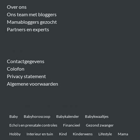
Over ons
Ons team met bloggers
Mamabloggers gezocht
Partners en experts
Algemeen
Contactgegevens
Colofon
Privacy statement
Algemene voorwaarden
Belangrijke onderwerpen
Baby
Babyhoroscoop
Babykalender
Babykwaaltjes
Echo’s en prenatale controles
Financieel
Gezond zwanger
Hobby
Interieur en tuin
Kind
Kinderwens
Lifestyle
Mama