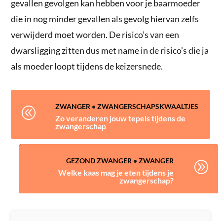
gevallen gevolgen kan hebben voor je baarmoeder
die in nog minder gevallen als gevolg hiervan zelfs
verwijderd moet worden. De risico’s van een
dwarsligging zitten dus met name in de risico’s die ja
als moeder loopt tijdens de keizersnede.
ZWANGER
•
ZWANGERSCHAPSKWAALTJES
@
Zo veranderen jouw tepels tijdens de
zwangerschap
GEZOND ZWANGER
•
ZWANGER
A
Welke kaas mag je eten tijdens je
zwangerschap?