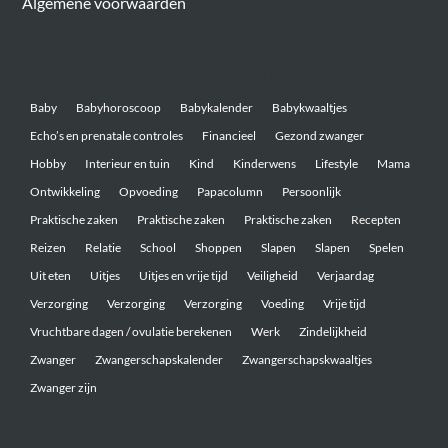
Algemene voorwaarden
Belangrijke onderwerpen
Baby
Babyhoroscoop
Babykalender
Babykwaaltjes
Echo’s en prenatale controles
Financieel
Gezond zwanger
Hobby
Interieur en tuin
Kind
Kinderwens
Lifestyle
Mama
Ontwikkeling
Opvoeding
Papacolumn
Persoonlijk
Praktische zaken
Praktische zaken
Praktische zaken
Recepten
Reizen
Relatie
School
Shoppen
Slapen
Slapen
Spelen
Uit eten
Uitjes
Uitjes en vrije tijd
Veiligheid
Verjaardag
Verzorging
Verzorging
Verzorging
Voeding
Vrije tijd
Vruchtbare dagen / ovulatie berekenen
Werk
Zindelijkheid
Zwanger
Zwangerschapskalender
Zwangerschapskwaaltjes
Zwanger zijn