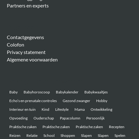
Partners en experts
Algemeen
Contactgegevens
Colofon
Privacy statement
Algemene voorwaarden
Belangrijke onderwerpen
Baby
Babyhoroscoop
Babykalender
Babykwaaltjes
Echo’s en prenatale controles
Gezond zwanger
Hobby
Interieur en tuin
Kind
Lifestyle
Mama
Ontwikkeling
Opvoeding
Ouderschap
Papacolumn
Persoonlijk
Praktische zaken
Praktische zaken
Praktische zaken
Recepten
Reizen
Relatie
School
Shoppen
Slapen
Slapen
Spelen