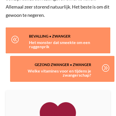
Allemaal zeer storend natuurlijk. Het beste is om dit
gewoon te negeren.
BEVALLING
•
ZWANGER
@
Het monster dat smeekte om een
ruggenprik
GEZOND ZWANGER
•
ZWANGER
A
Welke vitamines voor en tijdens je
zwangerschap?