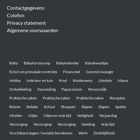
Contactgegevens
Colofon
Privacy statement
Algemene voorwaarden
Belangrijke onderwerpen
Baby
Babyhoroscoop
Babykalender
Babykwaaltjes
Echo’s en prenatale controles
Financieel
Gezond zwanger
Hobby
Interieur en tuin
Kind
Kinderwens
Lifestyle
Mama
Ontwikkeling
Opvoeding
Papacolumn
Persoonlijk
Praktische zaken
Praktische zaken
Praktische zaken
Recepten
Reizen
Relatie
School
Shoppen
Slapen
Slapen
Spelen
Uit eten
Uitjes
Uitjes en vrije tijd
Veiligheid
Verjaardag
Verzorging
Verzorging
Verzorging
Voeding
Vrije tijd
Vruchtbare dagen / ovulatie berekenen
Werk
Zindelijkheid