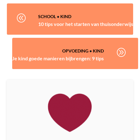
@
SCHOOL
•
KIND
10 tips voor het starten van thuisonderwijs
A
OPVOEDING
•
KIND
Je kind goede manieren bijbrengen: 9 tips