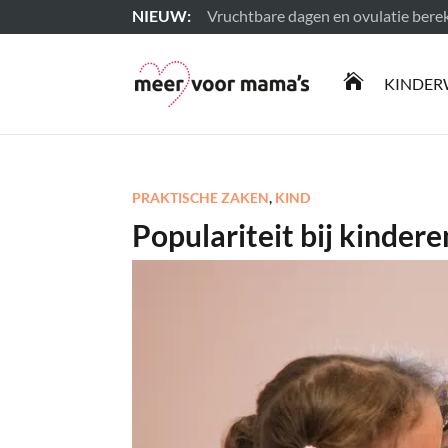
Vruchtbare dagen en ovulatie ber
Lees meer

KINDER
PRAKTISCHE ZAKEN
,
KIND
Populariteit bij kindere