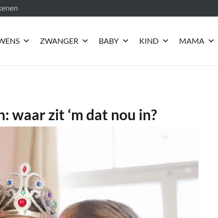
ekenen
WENS
ZWANGER
BABY
KIND
MAMA
n: waar zit ‘m dat nou in?