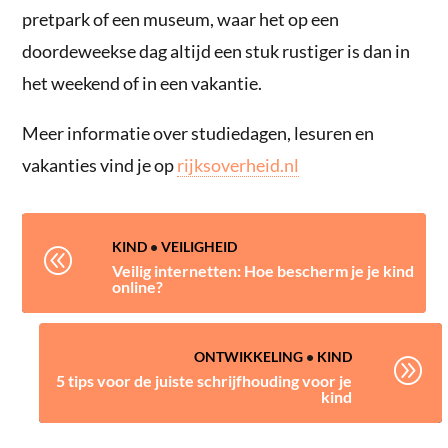
pretpark of een museum, waar het op een
doordeweekse dag altijd een stuk rustiger is dan in
het weekend of in een vakantie.
Meer informatie over studiedagen, lesuren en
vakanties vind je op
rijksoverheid.nl
KIND
•
VEILIGHEID
@
Veilig internetten: Hoe bescherm je je kind
online?
ONTWIKKELING
•
KIND
A
5 tips voor de juiste schrijfhouding voor je
kind