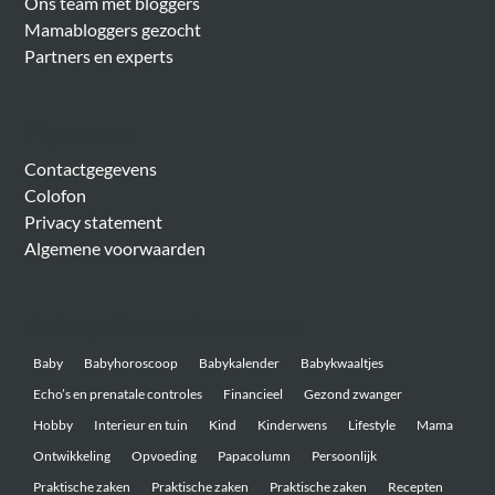
Ons team met bloggers
Mamabloggers gezocht
Partners en experts
Algemeen
Contactgegevens
Colofon
Privacy statement
Algemene voorwaarden
Belangrijke onderwerpen
Baby
Babyhoroscoop
Babykalender
Babykwaaltjes
Echo’s en prenatale controles
Financieel
Gezond zwanger
Hobby
Interieur en tuin
Kind
Kinderwens
Lifestyle
Mama
Ontwikkeling
Opvoeding
Papacolumn
Persoonlijk
Praktische zaken
Praktische zaken
Praktische zaken
Recepten