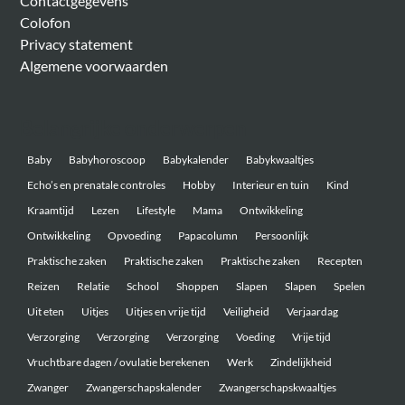
Contactgegevens
Colofon
Privacy statement
Algemene voorwaarden
Belangrijke onderwerpen
Baby
Babyhoroscoop
Babykalender
Babykwaaltjes
Echo’s en prenatale controles
Hobby
Interieur en tuin
Kind
Kraamtijd
Lezen
Lifestyle
Mama
Ontwikkeling
Ontwikkeling
Opvoeding
Papacolumn
Persoonlijk
Praktische zaken
Praktische zaken
Praktische zaken
Recepten
Reizen
Relatie
School
Shoppen
Slapen
Slapen
Spelen
Uit eten
Uitjes
Uitjes en vrije tijd
Veiligheid
Verjaardag
Verzorging
Verzorging
Verzorging
Voeding
Vrije tijd
Vruchtbare dagen / ovulatie berekenen
Werk
Zindelijkheid
Zwanger
Zwangerschapskalender
Zwangerschapskwaaltjes