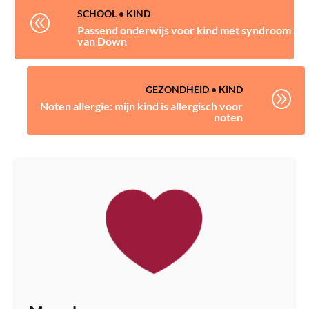
SCHOOL
•
KIND
@
Passend onderwijs voor kind met syndroom
van Down
GEZONDHEID
•
KIND
A
Noten allergie: mijn kind is allergisch voor
noten